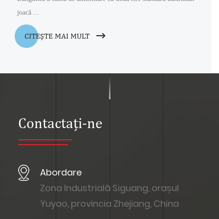
joacă ...
CITEŞTE MAI MULT
Contactaţi-ne
Abordare
Zona Industrială Siguang, orașul
Yuyao, provincia Zhejiang, China