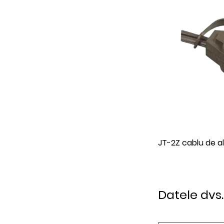
T-2Z cablu de alimentare standard SUA
JT003 Cablu de 
fire standard e
Datele dvs