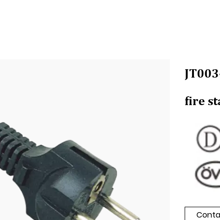
JT003-
fire 
Conta