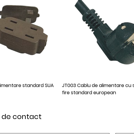
alimentare cu sufix cu trei
JT02 ZB cablu de alimentare 
uropean
european
. de contact