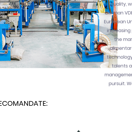
quality, 
German VDE,
European Unio
increasing
the mar
alimentar
technology
talents 
management 
pursuit. 
ECOMANDATE: