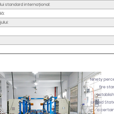
i standard internațional:
lă:
ului:
Ninety perce
fire st
establis
United Stat
a certai