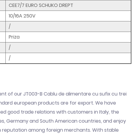
CEE7/7 EURO SCHUKO DREPT
10/16A 250V
/
Priza
/
/
nt of our JT003-B Cablu de alimentare cu sufix cu trei
andard european products are for export. We have
hed good trade relations with customers in Italy, the
es, Germany and South American countries, and enjoy
n reputation among foreign merchants. With stable