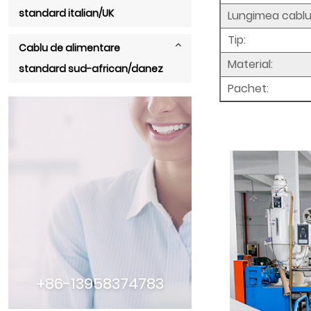
standard italian/UK
Lungimea cablul
Tip:
Cablu de alimentare
Material:
standard sud-african/danez
Pachet:
+86-13958374783