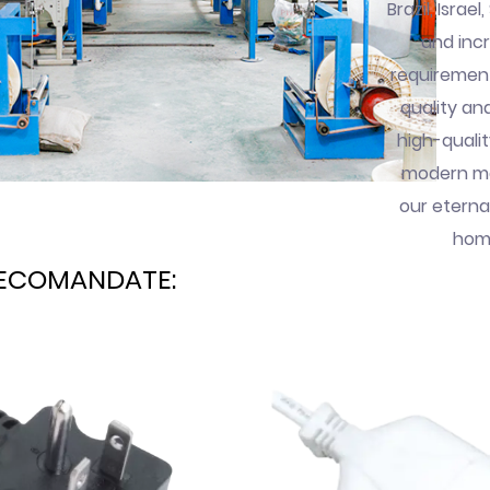
Brazil, Isra
and incr
requirement
quality an
high-quali
modern ma
our eterna
home
ECOMANDATE: