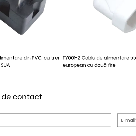
e alimentare standard
GZ2-6B Cablu de alimentare s
ă fire
european cu două fire
. de contact