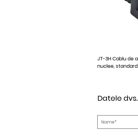
-3H Cablu de alimentare din PVC, cu trei
FY001-Z Cablu d
clee, standard SUA
european cu dou
Datele dvs