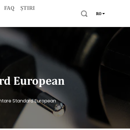
FAQ
ȘTIRI
RO
ard European
entare Standard European