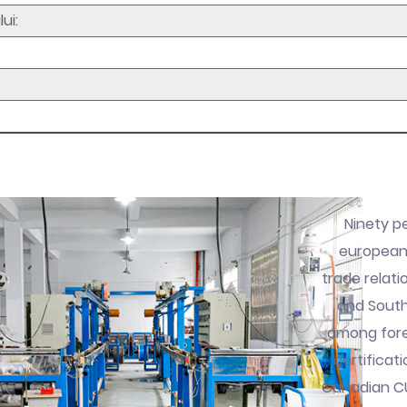
ui:
Ninety p
european 
trade relati
and South
among fore
certificat
Canadian CUL