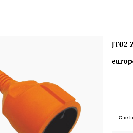
JT02 
europ
Conta