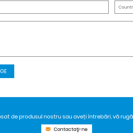
sat de produsul nostru sau aveți întrebări, vă rug
Contactaţi-ne