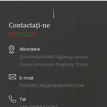
Contactaţi-ne
Abordare
Zona Industrială Siguang, orașul
Yuyao, provincia Zhejiang, China
E-mail
POWERCORD@NBJINTING.COM
Tel
+86-13958374783