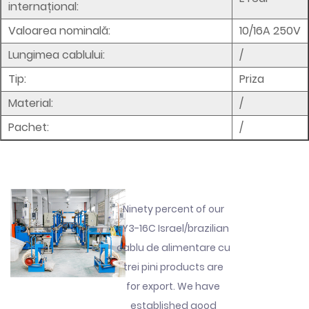
internațional:
Valoarea nominală:
10/16A 250V
Lungimea cablului:
/
Tip:
Priza
Material:
/
Pachet:
/
Ninety percent of our
JY3-16C Israel/brazilian
cablu de alimentare cu
trei pini products are
for export. We have
established good